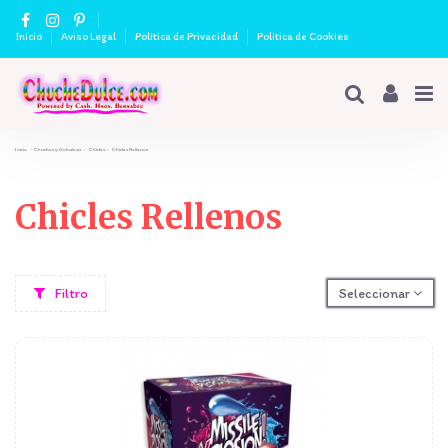
Inicio
Aviso Legal
Política de Privacidad
Politica de Cookies
Inicio
Chuches y Golosinas
Chicles
Chicles Rellenos
Chicles Rellenos
Filtro
Seleccionar