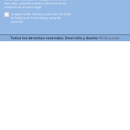
Para ello, consulte nuestra información de
contacto en el aviso legal.
Acepto recibir ofertas y noticias. He leído
la
Política de Privacidad
y estoy de
acuerdo.
Todos los derechos reservdos. Desrrollo y diseño
Mirtics.com