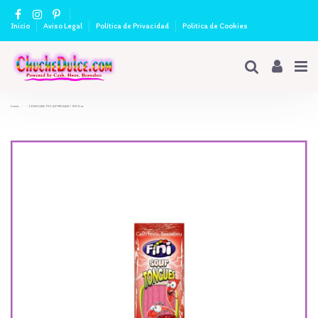
Inicio
Aviso Legal
Política de Privacidad
Politica de Cookies
Inicio
LENGUAS PICA FRESA.B/ 90 Grs.