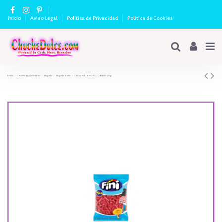
Inicio
Aviso Legal
Política de Privacidad
Politica de Cookies
Inicio
Chuches y Golosinas
Regaliz
Regaliz Brillo
TACO RELLENO ROJO BR.B/ 1Kg.