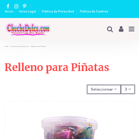
Inicio
Aviso Legal
Política de Privacidad
Politica de Cookies
Inicio
Eventos y Celebraciones
Relleno para Piñatas
Relleno para Piñatas
Seleccionar
3