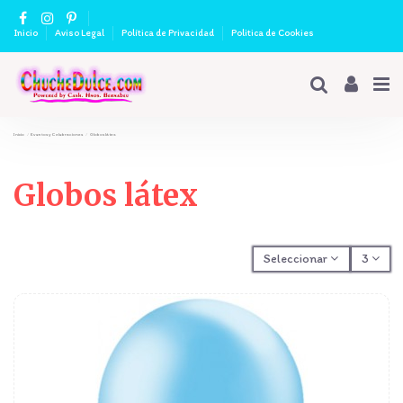
Inicio
Aviso Legal
Política de Privacidad
Politica de Cookies
Inicio
Eventos y Celebraciones
Globos látex
Globos látex
Seleccionar
3